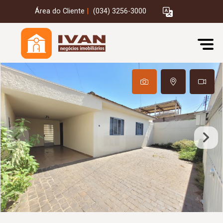
Área do Cliente
|
(034) 3256-3000