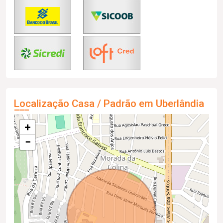
Localização Casa / Padrão em Uberlândia
+
−