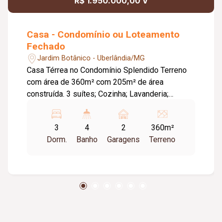
R$ 1.950.000,00 V
Casa - Condomínio ou Loteamento
Fechado
Jardim Botânico - Uberlândia/MG
Casa Térrea no Condomínio Splendido Terreno
com área de 360m² com 205m² de área
construída. 3 suítes; Cozinha; Lavanderia;
Dispensa; Sala com pé direito 5m; Escritório;
Varanda gourmet com banheiro; Piscina de
3
4
2
360m²
2.8x4.2; Garagem coberta para dois carros e
Dorm.
Banho
Garagens
Terreno
mais 2 carros na rampa; Suíte casal com closet
e hidromassagem 2 pessoas; Esquadrilhas de
alumínio; Janelas automatizadas; Portas em
acm; Iluminação toda com automação e led;
Persianas automatizadas com black out.