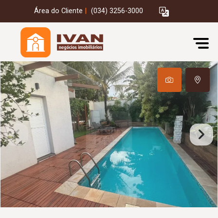
Área do Cliente
|
(034) 3256-3000