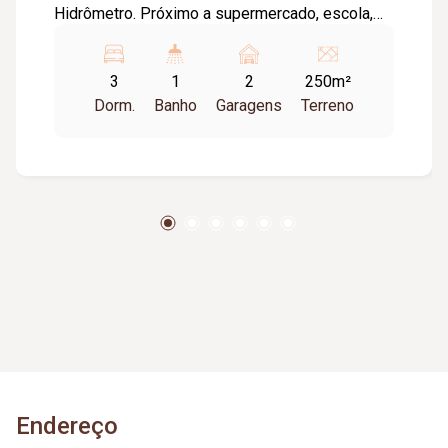
Hidrômetro. Próximo a supermercado, escola,
vários comércios, vias de fácil acesso ao
Centro. Casa frente: Sala ampla Hall de
3
1
2
250m²
circulação 03 quartos amplos Banheiro Cozinha
Dorm.
Banho
Garagens
Terreno
Área de serviços Varanda Garagem para 02
carros, sendo uma vaga coberta Casa Fundo,
apróx. 40 m² 01 quarto Sala Cozinha Banheiro
Endereço