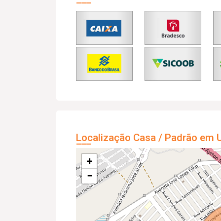
Localização Casa / Padrão em U
+
−