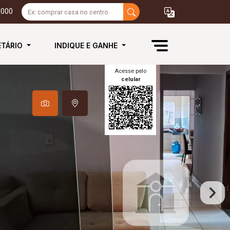
3000
ETÁRIO
INDIQUE E GANHE
Acesse pelo
celular