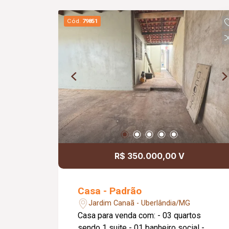
Cód.
79851
R$ 350.000,00 V
Casa - Padrão
Jardim Canaã - Uberlândia/MG
Casa para venda com: - 03 quartos
sendo 1 suite - 01 banheiro social -