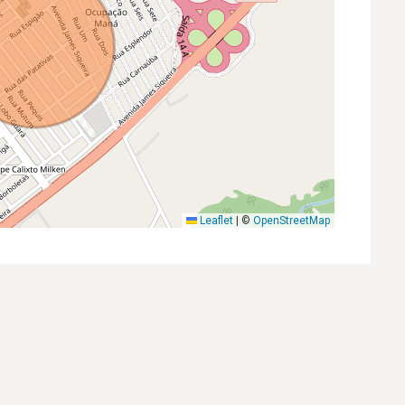
Leaflet
|
©
OpenStreetMap