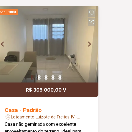
Cód.
83801
R$ 305.000,00 V
Casa - Padrão
Loteamento Luizote de Freitas IV -
Uberlândia/MG
Casa não geminada com excelente
aproveitamento do terreno, ideal para