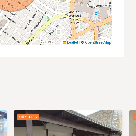
Leaflet
|
©
OpenStreetMap
Cód.
47117