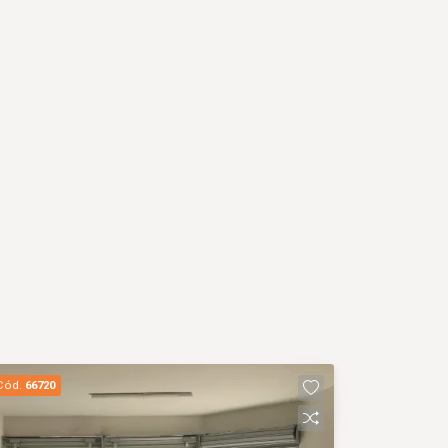
Cód.
66720