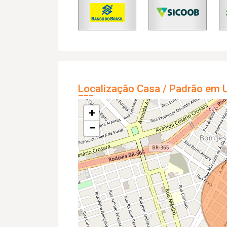
Localização Casa / Padrão em U
+
−