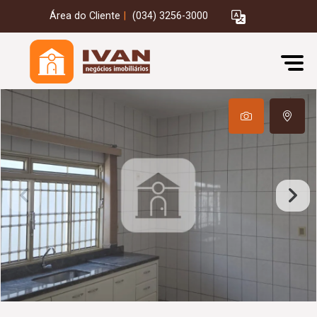
Área do Cliente
|
(034) 3256-3000