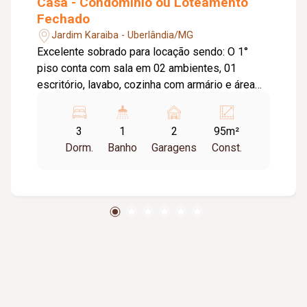
Casa - Condomínio ou Loteamento
Fechado
Jardim Karaiba - Uberlândia/MG
Excelente sobrado para locação sendo: O 1°
piso conta com sala em 02 ambientes, 01
escritório, lavabo, cozinha com armário e área
de serviço. O 2° piso conta com 02 quartos com
armários, banheiro social e 02 vagas de
3
1
2
95m²
garagem, condomínio com piscina, salão de
Dorm.
Banho
Garagens
Const.
festas, quiosque com churrasqueira e portaria
24 horas.