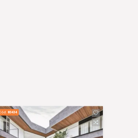
Cód.
83434