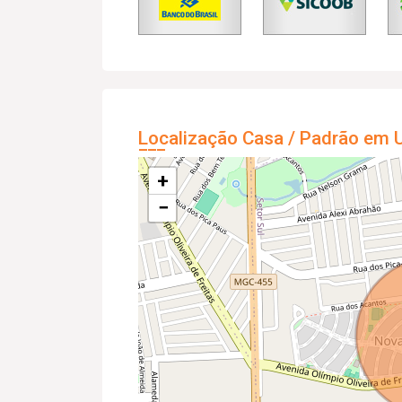
Localização Casa / Padrão em U
+
−