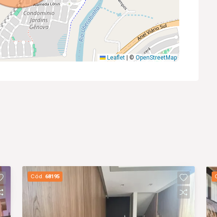
Leaflet
|
©
OpenStreetMap
Cód.
68195