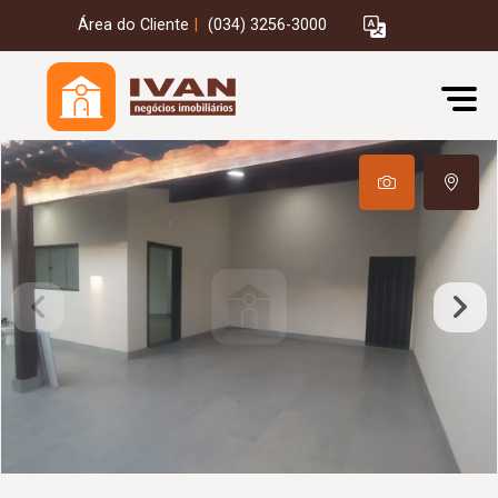
Área do Cliente
|
(034) 3256-3000