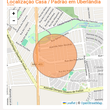
Localização Casa / Padrão em Uberlândia
+
−
Leaflet
|
©
OpenStreetMap