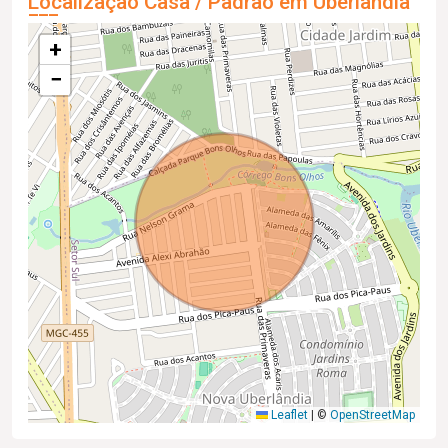
Localização Casa / Padrão em Uberlândia
+
−
Leaflet
|
©
OpenStreetMap