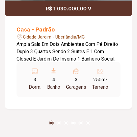
R$ 1.030.000,00 V
Casa - Padrão
Cidade Jardim - Uberlândia/MG
Ampla Sala Em Dois Ambientes Com Pé Direito
Duplo 3 Quartos Sendo 2 Suítes E 1 Com
Closed E Jardim De Inverno 1 Banheiro Social
Cozinha Varanda Gourmet Co Churrasqueira,
Bancada Lavabo Área De Serviço Espaço
3
4
3
250m²
Externo No Fundo Teto Rebaixado Em Gesso
Dorm.
Banho
Garagens
Terreno
Iluminação Embutida 3 Vagas Garagem Coberta