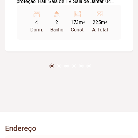
proteção. Hall. Sala de TV. Sala de Jantar. 04
quartos sendo 01 suíte com armários. Banheiro
social c/ box. Cozinha com armários. Área de
4
2
173m²
225m²
serviço. Porão com 02 cômodos. Piso tabua
Dorm.
Banho
Const.
A. Total
corrida. Grade nas janelas.
Endereço