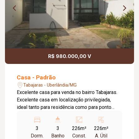
R$ 980.000,00 V
Casa - Padrão
Tabajaras - Uberlândia/MG
Excelente casa para venda no bairro Tabajaras.
Excelente casa em localização privilegiada,
ideal tanto para residência como para ponto
comercial. Em frente à praça Coronel Virgílio
Rodrigues da Cunha. Detalhes que fazem a
3
3
226m²
226m²
diferença na casa: - 1º Piso: sala de estar, sala
Dorm.
Banho
Const.
A. Útil
de jantar, cozinha montada, banheiro de