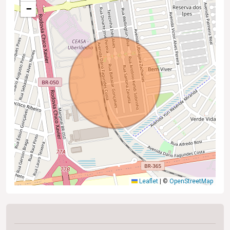
−
Leaflet
|
©
OpenStreetMap