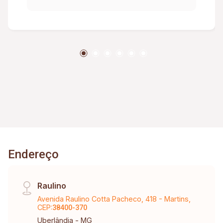
empregada, despensa, escritório, banheiro
social, banheiro de serviço, D.C.E, quintal, 02
vagas de garagem, portão eletrônico, cerca
elétrica, alarme. - 2º Piso: 03 quartos todos com
armário, sendo 01 suíte com armário sob pia,
espelho e box, closet, piso cerâmico e carpete.
Banheiro social. - Edícula nos fundos com 1
quarto, 1 varanda, 1 banheiro. - Terreno plano e
posição meio da quadra. - Em frente à praça
Coronel Virgílio Rodrigues da Cunha. - Facilidade
de estacionamento. - Proximidade de
supermercado (D`Ville), posto de combustível,
Endereço
igreja, restaurantes e demais comércios. -
Localização de fácil acesso.
Raulino
Avenida Raulino Cotta Pacheco, 418 - Martins,
CEP:
38400-370
Uberlândia - MG