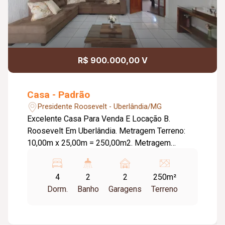
R$ 900.000,00 V
Casa - Padrão
Presidente Roosevelt - Uberlândia/MG
Excelente Casa Para Venda E Locação B.
Roosevelt Em Uberlândia. Metragem Terreno:
10,00m x 25,00m = 250,00m2. Metragem
Construída: Aproximadamente 230,00m2.
Portões eletrônico Interfone Alarme Duas
4
2
2
250m²
garagens Duas salas Jardim inverno Escritório
Dorm.
Banho
Garagens
Terreno
04 quartos (01 suíte com armário sob pia e box
Blindex, todos com armários embutidos e uma
penteadeira) 02 banheiros sociais (Sendo um