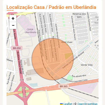
Localização Casa / Padrão em Uberlândia
+
−
Leaflet
|
©
OpenStreetMap