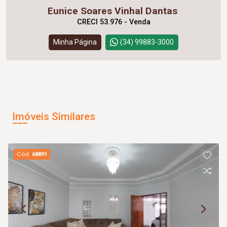
Eunice Soares Vinhal Dantas
CRECI 53.976 - Venda
Minha Página
(34) 99883-3000
Imóveis Similares
Cód.
68891