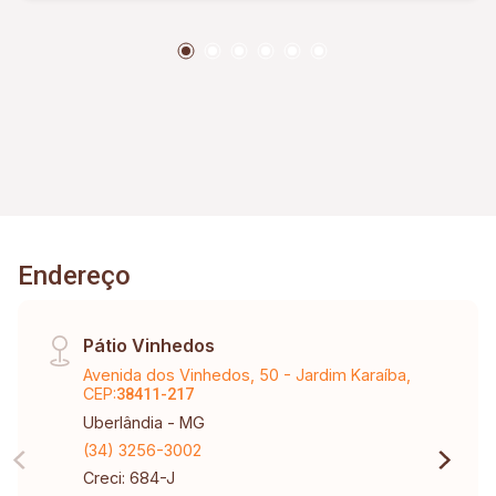
com box Blindex e armário sobre a pia) Cozinha
(Com armários) Despensa Lavanderia Varanda
gourmet com churrasqueira Piscina com
aquecedor, portão eletrônico, alarme.
Endereço
Pátio Vinhedos
Avenida dos Vinhedos, 50 - Jardim Karaíba,
CEP:
38411-217
Uberlândia - MG
(34) 3256-3002
Creci: 684-J