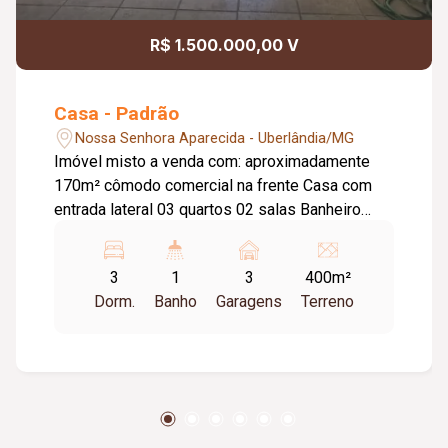
R$ 1.500.000,00 V
Casa - Padrão
Nossa Senhora Aparecida - Uberlândia/MG
Imóvel misto a venda com: aproximadamente
170m² cômodo comercial na frente Casa com
entrada lateral 03 quartos 02 salas Banheiro
social Cozinha Quintal grande Edícula no fundo
com cozinha, banheiro 2 quartos
3
1
3
400m²
Dorm.
Banho
Garagens
Terreno