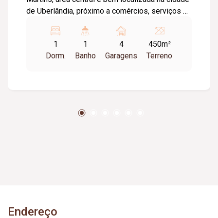
de Uberlândia, próximo a comércios, serviços e
vias principais. Casa 01: 03 quartos; 02
banheiros (sendo 01 com acessibilidade);
1
1
4
450m²
Grande área externa. Casa 02: 02 quartos; 02
Dorm.
Banho
Garagens
Terreno
banheiros. Casa 03: 02 quartos; 01 banheiro; 01
escritório; Vagas para até 4 carros. Excelente
oportunidade para moradia ou investimento,
ideal para aluguel modular devido à localização
privilegiada. Aceita propostas.
Endereço