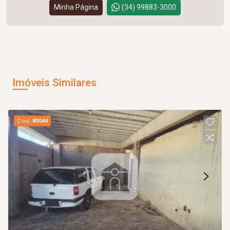
Minha Página
(34) 99883-3000
Imóveis Similares
Cód.
83044