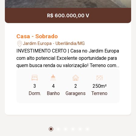
R$ 600.000,00 V
Casa - Sobrado
Jardim Europa - Uberlândia/MG
INVESTIMENTO CERTO | Casa no Jardim Europa
com alto potencial Excelente oportunidade para
quem busca renda ou valorização! Terreno com
250m². Sobrado em fase de acabamento
(140m²): 03 quartos (sendo 01 suíte); Escritório;
3
4
2
250m²
Lavabo; Sala e cozinha integradas. Fundos com
Dorm.
Banho
Garagens
Terreno
02 apartamentos independentes (30m² cada):
Sala; Quarto; Cozinha; Banheiro (01 no térreo e
outro no primeiro andar). Ideal para quem quer
morar e gerar renda com aluguel ou investir!
Proprietário aceita permuta. Imóvel com
construção não averbada.