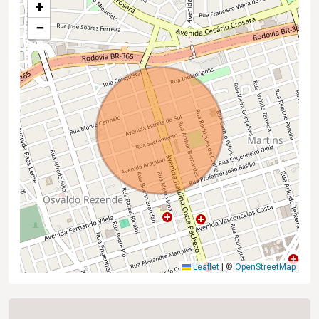
+
−
Leaflet
|
©
OpenStreetMap