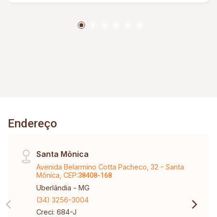
com espaço para futura área gourmet; Espaço
para instalação de churrasqueira ou piscina;
Fácil acesso a comércios, restaurantes,
farmácias e serviços; Excelente distribuição
dos ambientes e ótimo aproveitamento dos
espaços.
Endereço
Santa Mônica
Avenida Belarmino Cotta Pacheco, 32 - Santa
Mônica, CEP:
38408-168
Uberlândia - MG
(34) 3256-3004
Creci: 684-J