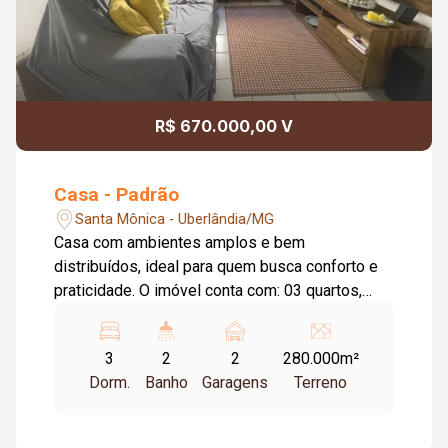
R$ 670.000,00 V
Casa - Padrão
Santa Mônica - Uberlândia/MG
Casa com ambientes amplos e bem
distribuídos, ideal para quem busca conforto e
praticidade. O imóvel conta com: 03 quartos,
sendo 01 suíte; Sala em 02 ambientes (estar e
jantar); Cozinha; Lavanderia independente; 02
3
2
2
280.000m²
vagas de garagem cobertas; Área de lazer:
Dorm.
Banho
Garagens
Terreno
Varanda nos fundos; Quintal privativo;
Diferenciais do imóvel: Ambientes amplos e
funcionais; Varanda coberta nos fundos; Quintal