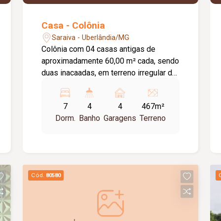
Casa - Colônia
Saraiva - Uberlândia/MG
Colônia com 04 casas antigas de
aproximadamente 60,00 m² cada, sendo
duas inacaadas, em terreno irregular de
aproximadamente 467,00 m² Lado
esquerdo com 02 casas de 03 quartos
7
4
4
467m²
sendo a da frente com 02 vagas de
Dorm.
Banho
Garagens
Terreno
garagem. Lado direito 02 casa inacabas
com 03 quartos sendo a da frente com
duas vagas de garagem.
Cód.
80580