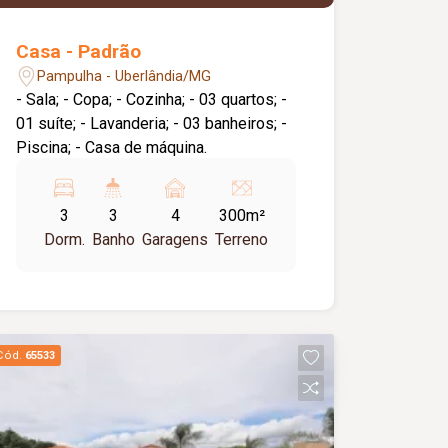
Casa - Padrão
Pampulha - Uberlândia/MG
- Sala; - Copa; - Cozinha; - 03 quartos; -
01 suíte; - Lavanderia; - 03 banheiros; -
Piscina; - Casa de máquina.
3
3
4
300m²
Dorm.
Banho
Garagens
Terreno
Cód.
65533