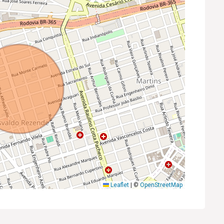
Leaflet
|
©
OpenStreetMap