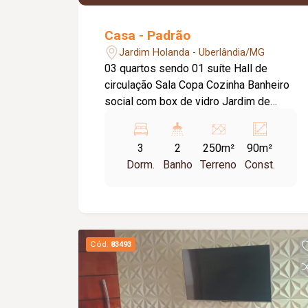
Casa - Padrão
Jardim Holanda - Uberlândia/MG
03 quartos sendo 01 suíte Hall de
circulação Sala Copa Cozinha Banheiro
social com box de vidro Jardim de
Inverno Quintal
3
2
250m²
90m²
Dorm.
Banho
Terreno
Const.
Cód.
83493