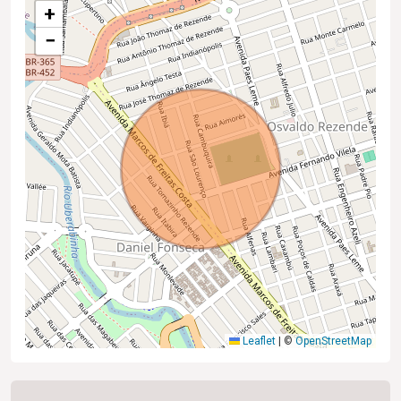
+
−
Leaflet
|
©
OpenStreetMap