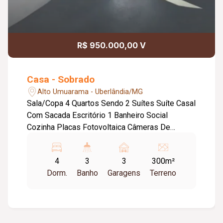
R$ 950.000,00 V
Casa - Sobrado
Alto Umuarama - Uberlândia/MG
Sala/Copa 4 Quartos Sendo 2 Suítes Suíte Casal
Com Sacada Escritório 1 Banheiro Social
Cozinha Placas Fotovoltaica Câmeras De
Monitoramento Ar Condicionado Portão
Eletrônico Área Gourmet Com Churrasqueira 1
4
3
3
300m²
Banheiro Externo
Dorm.
Banho
Garagens
Terreno