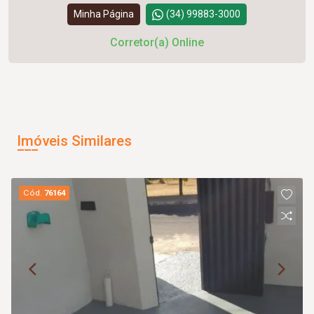
Minha Página
(34) 99883-3000
Corretor(a) Online
Imóveis Similares
Cód.
76164