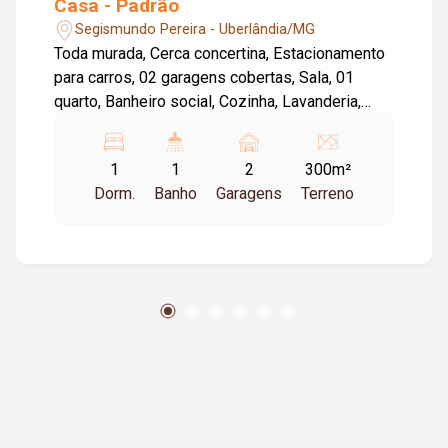
Casa - Padrão
Segismundo Pereira - Uberlândia/MG
Toda murada, Cerca concertina, Estacionamento
para carros, 02 garagens cobertas, Sala, 01
quarto, Banheiro social, Cozinha, Lavanderia,
Toda laje, Piso cerâmica. Metragem Terreno:
10,00m x 30,00m = 240,00m². Metragem
1
1
2
300m²
Construída: Aproximadamente 45,00m².
Dorm.
Banho
Garagens
Terreno