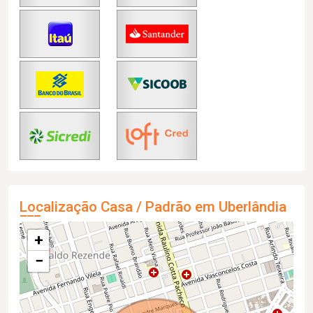
Localização Casa / Padrão em Uberlândia
+
−