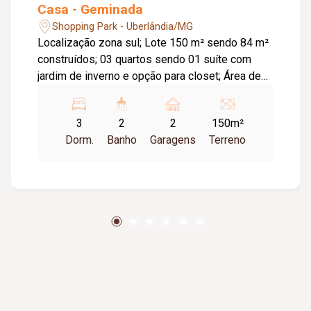
Casa - Geminada
Shopping Park - Uberlândia/MG
Localização zona sul; Lote 150 m² sendo 84 m²
construídos; 03 quartos sendo 01 suíte com
jardim de inverno e opção para closet; Área de
living com pé direito estendido (4mts);
Acabamento em porcelanato 120x120
3
2
2
150m²
acetinado, banheiros com nichos esculpidos;
Dorm.
Banho
Garagens
Terreno
Entrada totalmente individual com portão
basculante e social embutido; 56 m² de área
livre na frente (garagem) e estrutura para
cobertura.