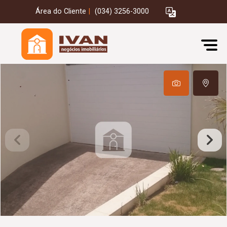
Área do Cliente
|
(034) 3256-3000