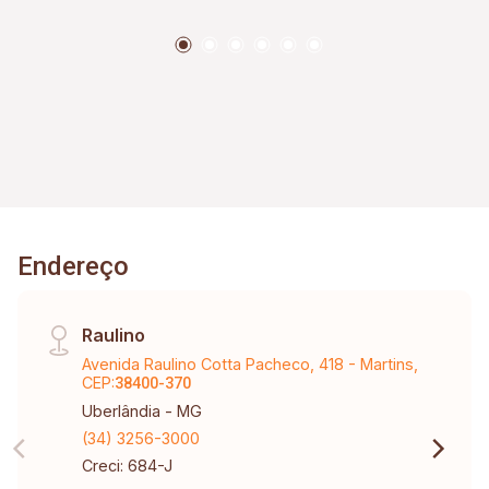
Construção: Aproximadamente 250,00m².
Agende sua visita com um de nossos
corretores.
Endereço
Raulino
Avenida Raulino Cotta Pacheco, 418 - Martins,
CEP:
38400-370
Uberlândia - MG
(34) 3256-3000
Creci: 684-J