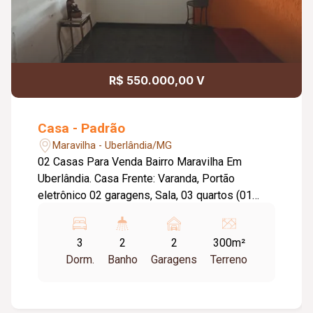
R$ 550.000,00 V
Casa - Padrão
Maravilha - Uberlândia/MG
02 Casas Para Venda Bairro Maravilha Em
Uberlândia. Casa Frente: Varanda, Portão
eletrônico 02 garagens, Sala, 03 quartos (01
suíte com Armário embutido), Banheiro social,
Cozinha (Com armários), Lavanderia, Despensa,
3
2
2
300m²
Piso cerâmica, Bancadas granito, Toda laje. Casa
Dorm.
Banho
Garagens
Terreno
Fundo: Sala, 02 quartos (01 suíte), Banheiro
social, Cozinha, Lavanderia, Piso cerâmica,
Bancadas granito, Toda laje. Metragem Terreno:
10,00m x 30,00m = 300,00m². Metragem