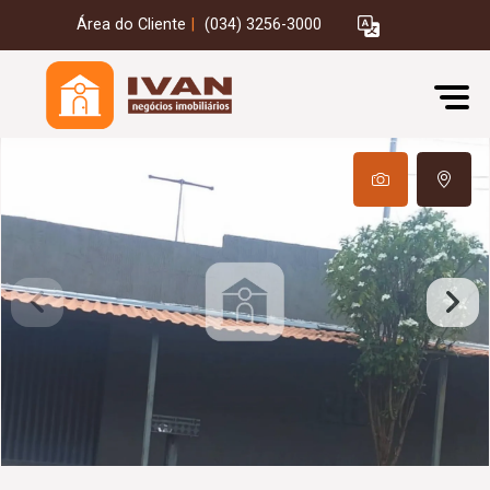
Área do Cliente
|
(034) 3256-3000