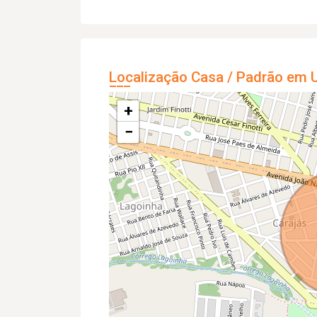
Localização Casa / Padrão em U
+
−