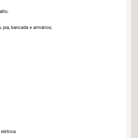
lto;
 pia, bancada e armários;
létrica.