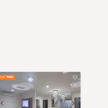
Cód.
75802