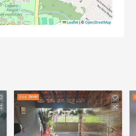
Leaflet
|
©
OpenStreetMap
Cód.
73197