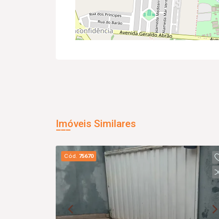
Imóveis Similares
Cód.
75670