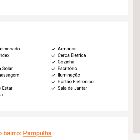
dicionado
Armários
index
Cerca Elétrica
Cozinha
a Solar
Escritório
massagem
Iluminação
Portão Eletronico
e Estar
Sala de Jantar
da
 bairro:
Pampulha