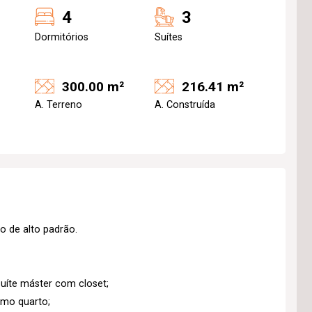
4
3
Dormitórios
Suítes
300.00 m²
216.41 m²
A. Terreno
A. Construída
 de alto padrão.
uíte máster com closet;
como quarto;