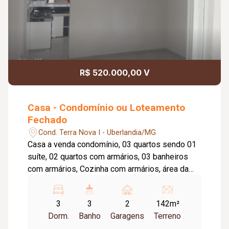
R$ 520.000,00 V
Casa - Condomínio ou Loteamento
Fechado
Cond. Terra Nova I - Uberlandia/MG
Casa a venda condomínio, 03 quartos sendo 01
suíte, 02 quartos com armários, 03 banheiros
com armários, Cozinha com armários, área da
churrasqueira com armários, Balcão e mesa,
fogão a lenha, lustres. Condomínio com área de
3
3
2
142m²
lazer completo, portaria 24 horas. Agende sua
Dorm.
Banho
Garagens
Terreno
visita e realize o sonho da casa própria.