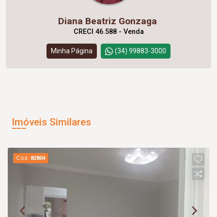
Diana Beatriz Gonzaga
CRECI 46.588 - Venda
Minha Página
(34) 99883-3000
Imóveis Similares
Cód.
82804