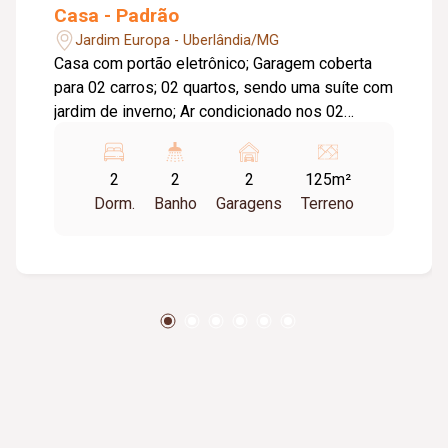
Casa - Padrão
Jardim Europa - Uberlândia/MG
Casa com portão eletrônico; Garagem coberta
para 02 carros; 02 quartos, sendo uma suíte com
jardim de inverno; Ar condicionado nos 02
quartos; Cozinha com coifa, forno embutido e
cooktop; Móveis planejados na casa toda;
2
2
2
125m²
Porcelanato polido no interior e porcelanato
Dorm.
Banho
Garagens
Terreno
amadeirado na frente e no fundo; Teto rebaixado
em gesso, fino acabamento; Área gourmet.
Central de alarme com 5 câmeras de
monitoramento, mais monitoramento
comunitário. Concertina nos muros Terreno:
125m² - Área privativa principal: 95m². Usina
solar para gerar aproximadamente 273
kWh/mês.