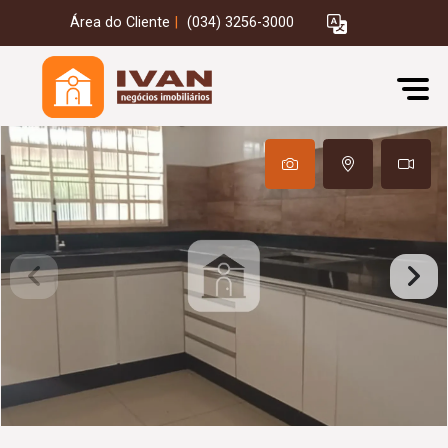
Área do Cliente
|
(034) 3256-3000