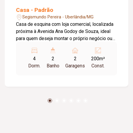
Casa - Padrão
Segismundo Pereira - Uberlândia/MG
Casa de esquina com loja comercial, localizada
próxima à Avenida Ana Godoy de Souza, ideal
para quem deseja montar o próprio negócio ou
obter renda extra com aluguel da loja. O imóvel
residencial conta com 04 quartos, sendo 01
4
2
2
200m²
suíte, 02 banheiros, sala de estar com sala de
Dorm.
Banho
Garagens
Const.
jantar separada, ampla cozinha, além de área de
serviço coberta e separada. Dispõe ainda de
vaga para até 02 carros.