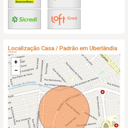
Localização Casa / Padrão em Uberlândia
+
−