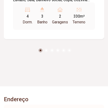
revestida com armário; Edícula com área
gourmet com churrasqueira; Lavanderia e quarto.
4
3
2
330m²
Piso superior com: Sala; 04 quartos com
Dorm.
Banho
Garagens
Terreno
armários sendo 02 suítes (01 suíte possui
closet e sacada). Piso cerâmica; Laje.
Endereço