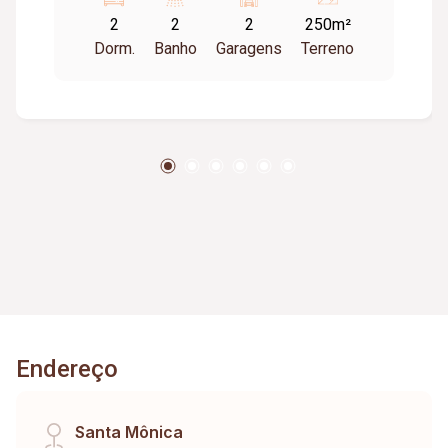
cozinha,0 2 quartos, garagem 02 carros, portão
2
2
2
250m²
eletrônico.
Dorm.
Banho
Garagens
Terreno
Endereço
Santa Mônica