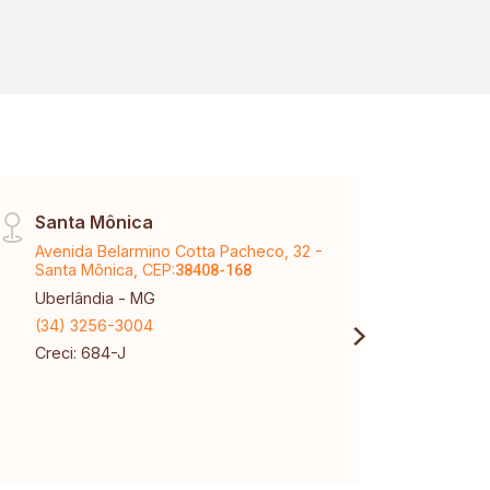
Santa Mônica
Arag
Avenida Belarmino Cotta Pacheco, 32 -
Aveni
Santa Mônica, CEP:
CEP:
38408-168
3
Uberlândia - MG
Aragu
(34) 3256-3004
(34) 
Creci: 684-J
Creci