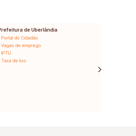
Prefeitura de Uberlândia
Cemig
Portal do Cidadão
2ª via da 
Vagas de emprego
Ligação n
IPTU
Desligam
Taxa de lixo