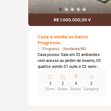
R$ 1.000.000,00 V
Casa à venda no bairro
Progresso.
Progresso - Uberlândia/MG
Casa possui: Sala em 03 ambientes
com acesso ao jardim de inverno, 03
quartos sendo 01 suíte e 02 semi-
suítes, escritório com banheiro e
entrada independente na garagem,
3
2
4
2
cozinha com móveis planejados,
Dorm.
Suítes
Banho
Garagens
lavanderia, garagem coberta para 02
carros, interfone, portão eletrônico, área
externa com churrasqueira, lavabo,
jardim, varanda gourmet.