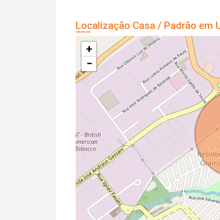
Localização Casa / Padrão em U
+
−