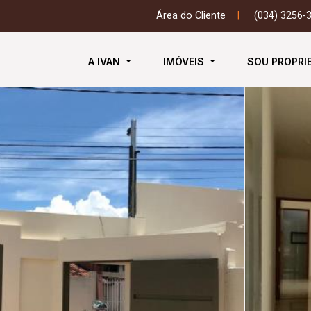
Área do Cliente
|
(034) 3256-
A IVAN
IMÓVEIS
SOU PROPRI