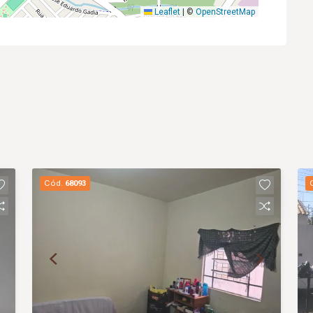
Leaflet
|
©
OpenStreetMap
Cód.
68093