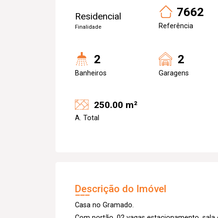
7662
Residencial
Referência
Finalidade
2
2
Banheiros
Garagens
250.00 m²
A. Total
Descrição do Imóvel
Casa no Gramado.
Com portão, 02 vagas estacionamento, sala e