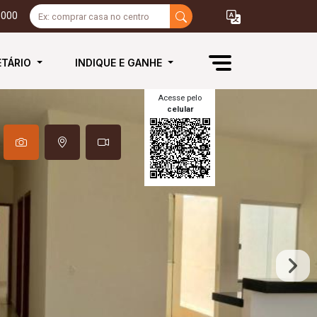
3000
ETÁRIO
INDIQUE E GANHE
Acesse pelo
celular