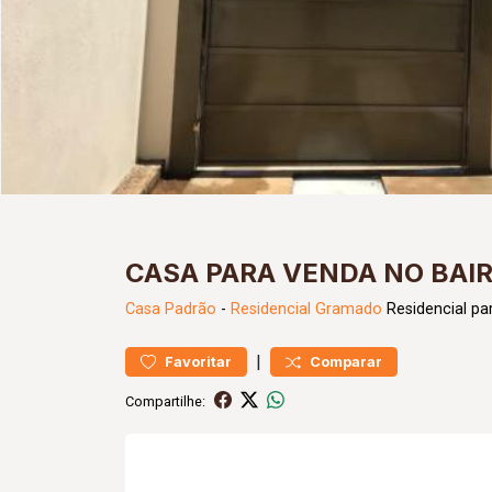
CASA PARA VENDA NO BA
Casa
Padrão
-
Residencial Gramado
Residencial pa
|
Favoritar
Comparar
Compartilhe: