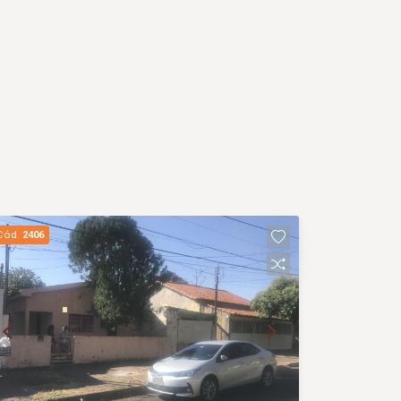
Cód.
2406