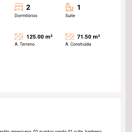
2
1
Dormitórios
Suite
125.00 m²
71.50 m²
A. Terreno
A. Construída
stilo americana, 02 quartos sendo 01 suíte, banheiro