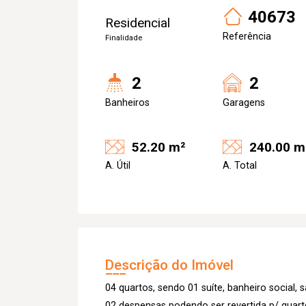
40673
Residencial
Referência
Finalidade
2
2
Banheiros
Garagens
52.20 m²
240.00 m
A. Útil
A. Total
Descrição do Imóvel
04 quartos, sendo 01 suíte, banheiro social, 
02 despensas podendo ser revertida p/ quarto