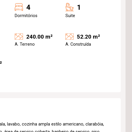
4
1
Dormitórios
Suite
240.00 m²
52.20 m²
A. Terreno
A. Construída
²
sala, lavabo, cozinha ampla estilo americano, clarabóia,
, área de serviço coberta, banheiro de serviço, piso