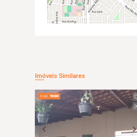
Imóveis Similares
Cód.
78088