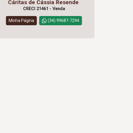
Cáritas de Cássia Resende
CRECI 21461 - Venda
Minha Página
(34) 99687-7294