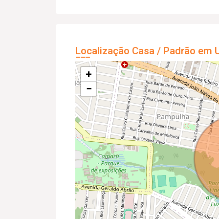
Localização Casa / Padrão em U
+
−