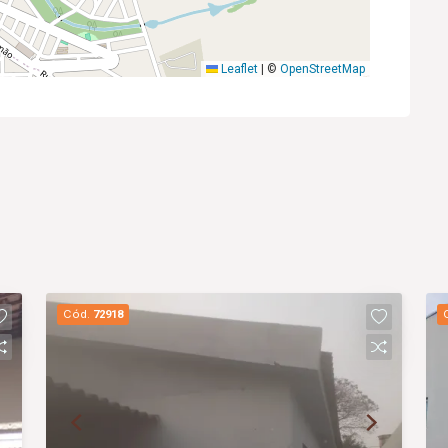
Leaflet
|
©
OpenStreetMap
Cód.
72918