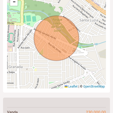
−
Leaflet
|
©
OpenStreetMap
230.000,00
Venda