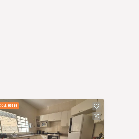
Cód.
83518