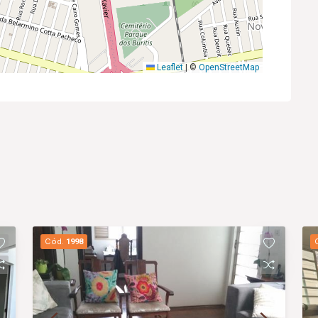
Leaflet
|
©
OpenStreetMap
Cód.
1998