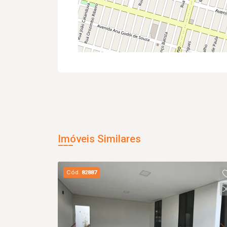
Imóveis Similares
Cód.
82887