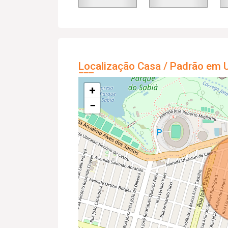
Localização Casa / Padrão em U
+
−