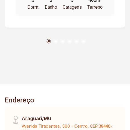
3
5
3
400m²
condicionado 24.000 BTUs; Sanca de gesso e
Dorm.
Banho
Garagens
Terreno
janelas em alumínio; 05 banheiros no total.
Diferenciais: Jardim de inverno; Cozinha
equipada com fogão elétrico e lava-louças 14
serviços Electrolux; Garagem para até 06 carros.
Área de lazer completa: Churrasqueira com grill
giratório; Espaço fechado em blindex; Telão com
projetor; Piscina (5,5 m) com aquecimento solar.
Segurança e economia: Câmeras de
monitoramento; Muro com concertina; Energia
fotovoltaica.
Endereço
Araguari/MG
Avenida Tiradentes, 500 - Centro, CEP:
38440-