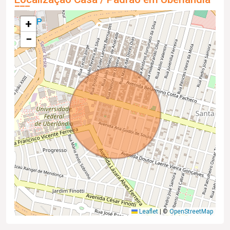
+
−
Leaflet
|
©
OpenStreetMap