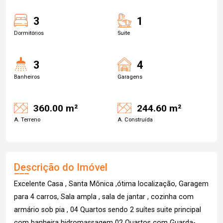
3
1
Dormitórios
Suite
3
4
Banheiros
Garagens
360.00 m²
244.60 m²
A. Terreno
A. Construída
Descrição do Imóvel
Excelente Casa , Santa Mônica ,ótima localização, Garagem
para 4 carros, Sala ampla , sala de jantar , cozinha com
armário sob pia , 04 Quartos sendo 2 suítes suite principal
com banheira hidromassagem 02 Quartos com Guarda-