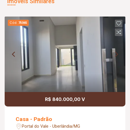
Imóveis Similares
Cód.
75065
R$ 840.000,00 V
Casa - Padrão
Portal do Vale - Uberlândia/MG