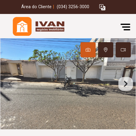
Área do Cliente
|
(034) 3256-3000