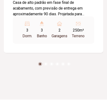
Casa de alto padrão em fase final de
acabamento, com previsão de entrega em
aproximadamente 90 dias. Projetada para
oferecer conforto, sofisticação e ambientes
amplos, com a possibilidade de personalização
3
3
2
250m²
dos acabamentos durante a construção. O
Dorm.
Banho
Garagens
Terreno
imóvel conta com: 03 quartos, sendo 01 suíte
máster com closet; Sala de estar; Sala de jantar;
Pé direito de 05 metros; Espaço gourmet;
Lavabo; Lavanderia; Área de serviço; Varanda
gourmet; 02 vagas de garagem cobertas. 150 m²
de área construída; 250 m² de terreno.
Diferenciais do imóvel: Possibilidade de
personalização dos acabamentos; Projeto
moderno e funcional; Ambientes integrados e
bem distribuídos. Excelente oportunidade para
quem busca uma residência contemporânea,
com alto padrão construtivo e qualidade de vida
para toda a família.