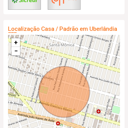
Localização Casa / Padrão em Uberlândia
+
−