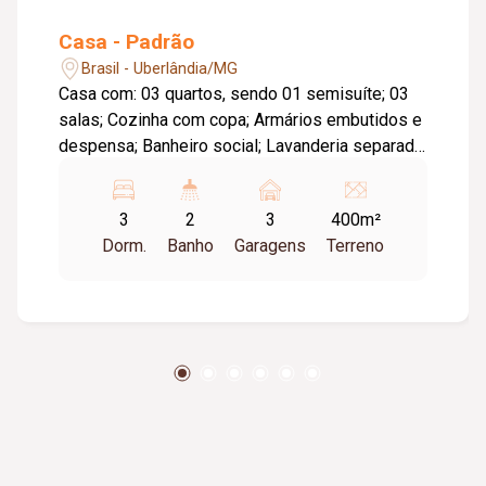
Casa - Padrão
Brasil - Uberlândia/MG
Casa com: 03 quartos, sendo 01 semisuíte; 03
salas; Cozinha com copa; Armários embutidos e
despensa; Banheiro social; Lavanderia separada
coberta; Corredor lateral de acesso; Quintal;
Ducha; Jardim; Canil; Espaço gourmet com
3
2
3
400m²
churrasqueira; Banheiro externo; Depósito; 03
Dorm.
Banho
Garagens
Terreno
vagas de garagem. O imóvel ainda conta com
uma segurança possuindo concertina, câmeras
de segurança e portão e porteiro eletrônicos.