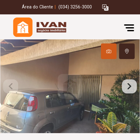
Área do Cliente
|
(034) 3256-3000