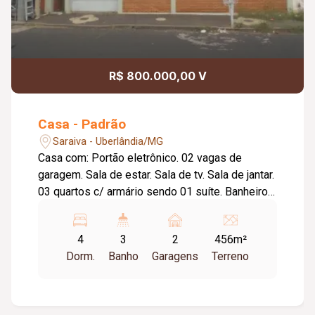
R$ 800.000,00 V
Casa - Padrão
Saraiva - Uberlândia/MG
Casa com: Portão eletrônico. 02 vagas de
garagem. Sala de estar. Sala de tv. Sala de jantar.
03 quartos c/ armário sendo 01 suíte. Banheiro
social. Lavabo. Cozinha c/ armários. Edícula no
fundo com: 01 quarto. Banheiro. Área de serviço.
4
3
2
456m²
Despensa. Estenda. Depósito de gás. Grades
Dorm.
Banho
Garagens
Terreno
em todas as janelas.