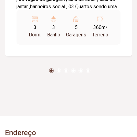
jantar ,banheiros social , 03 Quartos sendo uma
suite , cozinha ampa , lavanderia , varanda com
churrasqueira , Quarto de visita, Banheiro
3
3
5
360m²
externo . Armários na cozinha , em um quarto ,
Dorm.
Banho
Garagens
Terreno
espelho e box nos Banheiros . Ar condicionado
em quarto . Piso - Cerâmico
Endereço