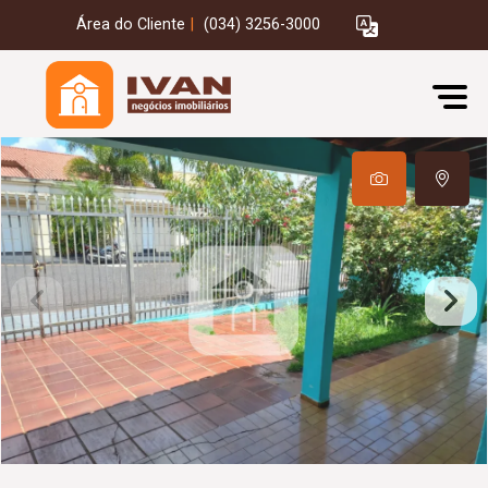
Área do Cliente
|
(034) 3256-3000