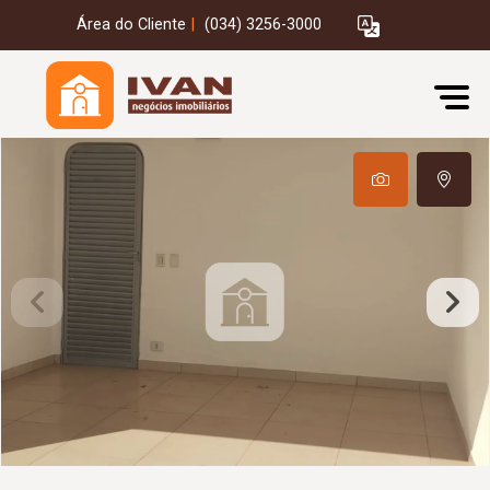
Área do Cliente
|
(034) 3256-3000