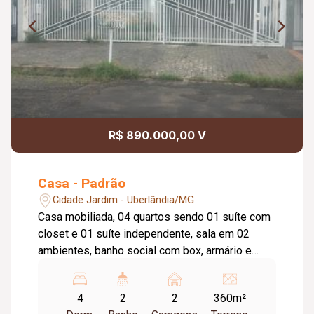
R$ 890.000,00 V
Casa - Padrão
Cidade Jardim - Uberlândia/MG
Casa mobiliada, 04 quartos sendo 01 suíte com
closet e 01 suíte independente, sala em 02
ambientes, banho social com box, armário e
espelho, cozinha com pia em granito, sala de
jantar, área de serviço, varanda gourmet no fundo
4
2
2
360m²
com pia, balcão, churrasqueira, jardim de inverno.