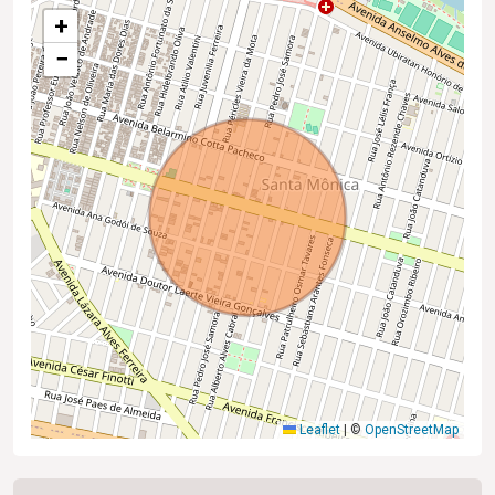
+
−
Leaflet
|
©
OpenStreetMap