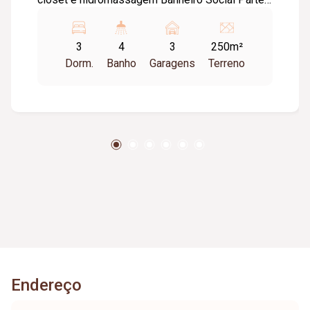
Inferior Sala em 2 ambientes Cozinha com
armários, Lavabo Lavanderia Banheiro de
3
4
3
250m²
serviço Garagem para 3 carros pequenos
Dorm.
Banho
Garagens
Terreno
Agende sua visita e venha conhecer a sua nova
moradia!!!...
Endereço