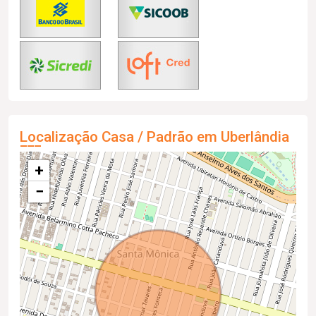
Localização Casa / Padrão em Uberlândia
+
−