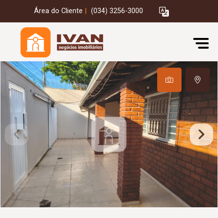
Área do Cliente
|
(034) 3256-3000