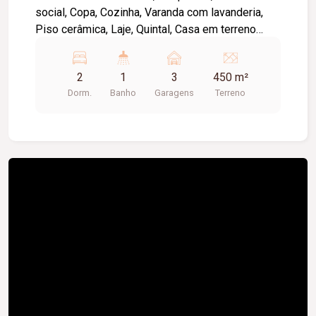
social, Copa, Cozinha, Varanda com lavanderia,
Piso cerâmica, Laje, Quintal, Casa em terreno
amplo com 450 metros² sendo 15 metros ²de
frente por 30 metros² de fundos.
2
1
3
450 m²
Dorm.
Banho
Garagens
Terreno