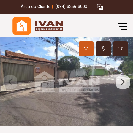
Área do Cliente
|
(034) 3256-3000