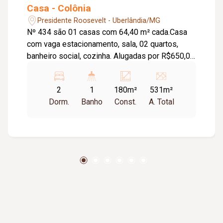
Casa - Colônia
Presidente Roosevelt - Uberlândia/MG
Nº 434 são 01 casas com 64,40 m² cada.Casa
com vaga estacionamento, sala, 02 quartos,
banheiro social, cozinha. Alugadas por R$650,00
cada. e a outra 82,00 metros. alugada por 560,00
Nº 426 01 casa com vaga de estacionamento,
2
1
180m²
531m²
sala 2 quartos, banheiro social e cozinha. com
Dorm.
Banho
Const.
A. Total
área de 92,00 metros Alugada por R$ 650,00.
Valor de Venda nº 434 R$ 200.000,00 Valor de
venda nº 426 R$ 150.000,00