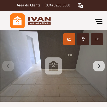
Área do Cliente
|
(034) 3256-3000