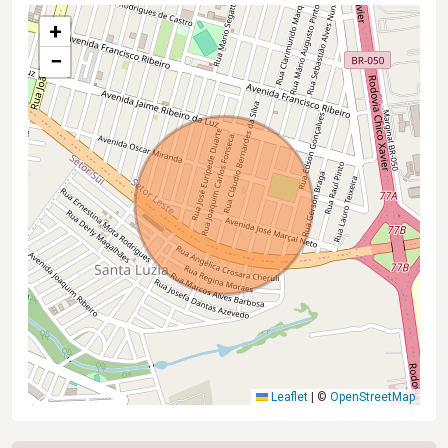
+
−
Leaflet
|
©
OpenStreetMap