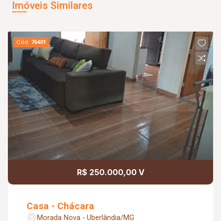
Imóveis Similares
Cód.
76401
R$ 250.000,00 V
Casa - Chácara
Morada Nova - Uberlândia/MG