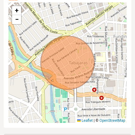
+
−
Leaflet
|
©
OpenStreetMap