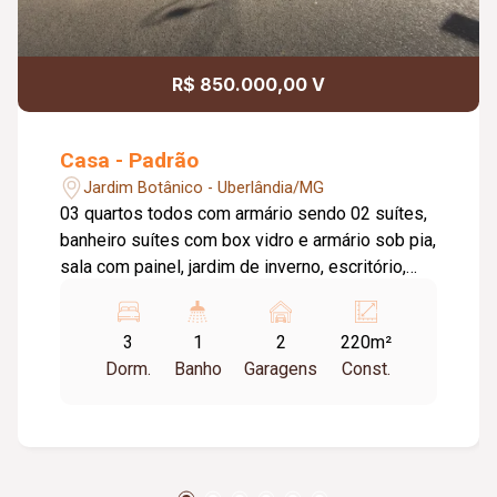
R$ 850.000,00 V
Casa - Padrão
Jardim Botânico - Uberlândia/MG
03 quartos todos com armário sendo 02 suítes,
banheiro suítes com box vidro e armário sob pia,
sala com painel, jardim de inverno, escritório,
cozinha com armário, 01 banheiro social com
box vidro e armário sob pia, área de serviço com
3
1
2
220m²
armário, espaço gourmet com churrasqueira,
Dorm.
Banho
Garagens
Const.
piscina aquecida, garagem 02 carros