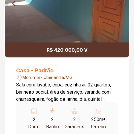
R$ 420.000,00 V
Casa - Padrão
Morumbi - Uberlândia/MG
Sala com lavabo, copa, cozinha ar, 02 quartos,
banheiro social, área de serviço, varanda com
churrasqueira, fogão de lenha, pia, quintal,
Fundos edificação com sala, banheiro social,
cozinha,0 2 quartos, garagem 02 carros, portão
2
2
2
250m²
eletrônico.
Dorm.
Banho
Garagens
Terreno