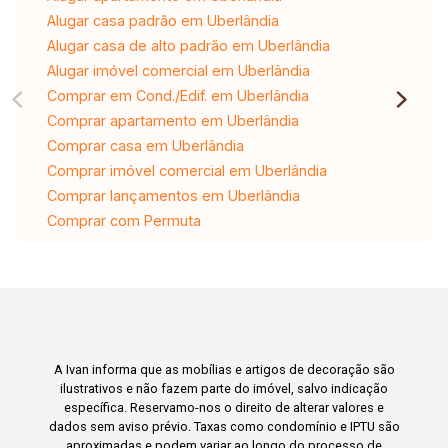
Closet com os armários planejados e ilha porta
Alugar casa padrão em Uberlândia
joias Terraço.
Alugar casa de alto padrão em Uberlândia
Alugar imóvel comercial em Uberlândia
Comprar em Cond./Edif. em Uberlândia
Comprar apartamento em Uberlândia
Comprar casa em Uberlândia
Comprar imóvel comercial em Uberlândia
Comprar lançamentos em Uberlândia
Comprar com Permuta
A Ivan informa que as mobílias e artigos de decoração são
ilustrativos e não fazem parte do imóvel, salvo indicação
específica. Reservamo-nos o direito de alterar valores e
dados sem aviso prévio. Taxas como condomínio e IPTU são
aproximadas e podem variar ao longo do processo de