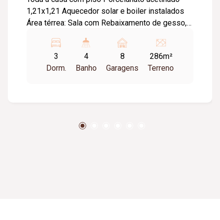
1,21x1,21 Aquecedor solar e boiler instalados
Área térrea: Sala com Rebaixamento de gesso,
Marcenaria sendo painel para TV na parede
completa e cristaleira Cozinha com
3
4
8
286m²
revestimento 0,84x1,20 bancada e ilha em pedra
Dorm.
Banho
Garagens
Terreno
São Gabriel, Coifa estalada Marcenaria de
cozinha completa; Lavanderia com revestimento
0,84x1,20 Tanque de pedra São Gabriel,
Marcenaria completa, Casa de gás de pedra São
Gabriel; Lavabo com revestimento 0,84x1,20
bancada em pedra branco prime; Área gourmet
com pia, bancada e ilha em pedra São Gabriel,
Coifa estalada Churrasqueira revestida em
Porcelanato 0,84x1,20 e pedra São Gabriel,
Marcenaria completa; Banheiro integrado com
área gourmet com revestimento 0,84x1,20 e pia
em pedra São Gabriel e armário, Box de vidro;
Piscina aquecida medindo 2m por 3m de prainha