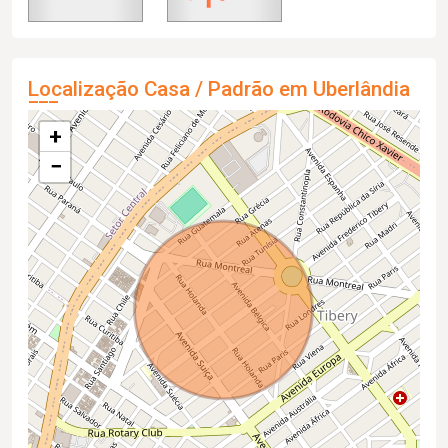
Localização Casa / Padrão em Uberlândia
+
−