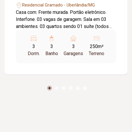
Residencial Gramado - Uberlândia/MG
Casa com: Frente murada. Portão eletrônico.
Interfone. 03 vagas de garagem. Sala em 03
ambientes. 03 quartos sendo 01 suíte (todos
com armários). Banheiro social com armário sob
pia, espelho e box em blindex. Cozinha com
3
3
3
250m²
armários. Despensa com armários. Área
Dorm.
Banho
Garagens
Terreno
gourmet com churrasqueira e piscina aquecida
com hidromassagem. Piso porcelanato.