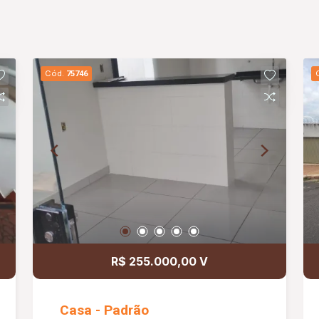
Cód.
75746
R$ 255.000,00 V
Casa - Padrão