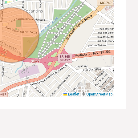
Leaflet
|
©
OpenStreetMap