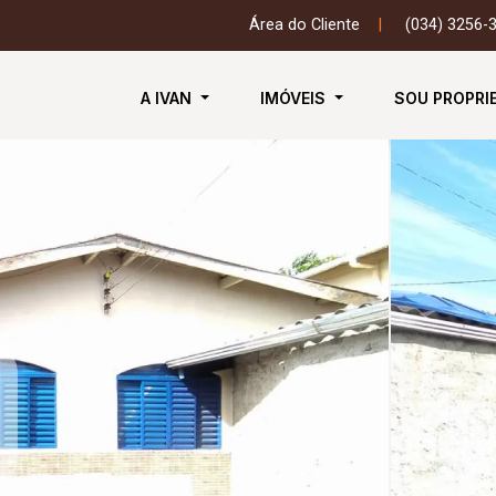
Área do Cliente
|
(034) 3256-
A IVAN
IMÓVEIS
SOU PROPRI