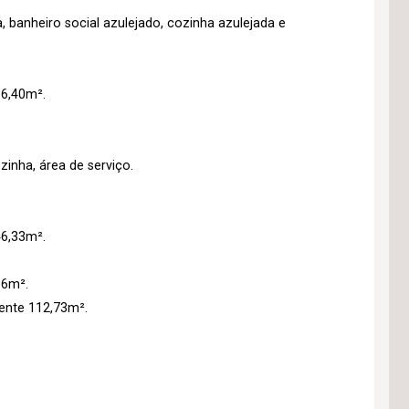
, banheiro social azulejado, cozinha azulejada e
6,40m².
zinha, área de serviço.
6,33m².
06m².
ente 112,73m².