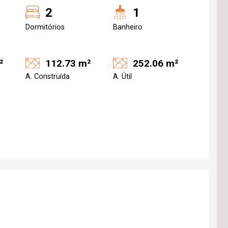
2
1
Dormitórios
Banheiro
²
112.73 m²
252.06 m²
A. Construída
A. Útil